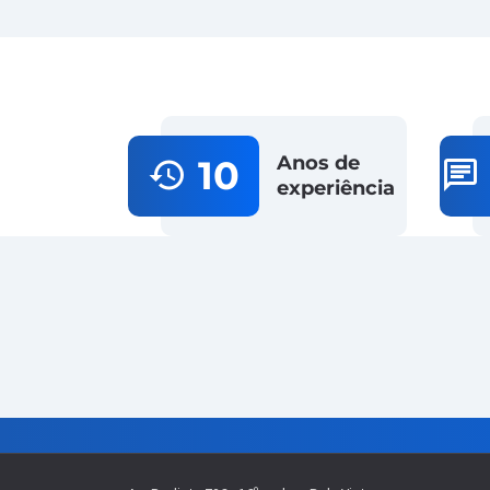
Anos de
10
history
chat
experiência