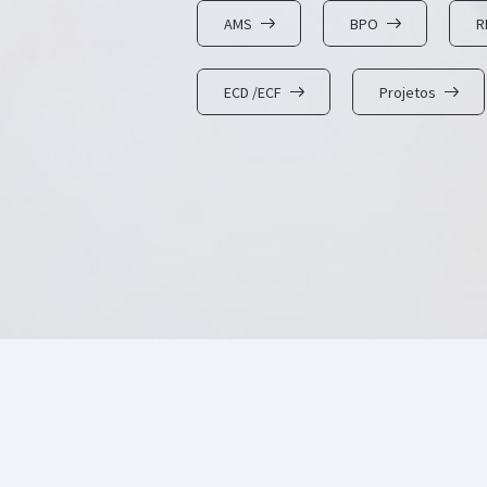
AMS
BPO
R
ECD /ECF
Projetos